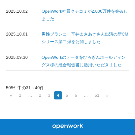
2025.10.02
OpenWork社員クチコミが2,000万件を突破し
ました
2025.10.01
男性ブランコ・平井まさあきさん出演の新CM
シリーズ第二弾を公開しました
2025.09.30
OpenWorkのデータをひろぎんホールディン
グス様の統合報告書に活用いただきました
505件中の31～40件
«
1
…
2
3
4
5
6
…
51
»
オープンワーク株式会
社