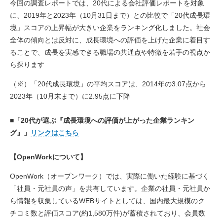
今回の調査レポートでは、20代による会社評価レポートを対象
に、2019年と2023年（10月31日まで）との比較で「20代成長環
境」スコアの上昇幅が大きい企業をランキング化しました。社会
全体の傾向とは反対に、成長環境への評価を上げた企業に着目す
ることで、成長を実感できる職場の共通点や特徴を若手の視点か
ら探ります
（※）「20代成長環境」の平均スコアは、2014年の3.07点から
2023年（10月末まで）に2.95点に下降
■「20代が選ぶ『成長環境への評価が上がった企業ランキン
グ』」
リンクはこちら
【OpenWorkについて】
OpenWork（オープンワーク）では、実際に働いた経験に基づく
「社員・元社員の声」を共有しています。企業の社員・元社員か
ら情報を収集しているWEBサイトとしては、国内最大規模のク
チコミ数と評価スコア(約1,580万件)が蓄積されており、会員数