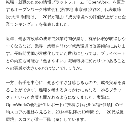
転職・就職のための情報プラットフォーム「OpenWork」を運営
するオープンワーク株式会社(所在地:東京都 渋谷区、代表取締
役:大澤 陽樹)は、「20代が選ぶ『成長環境への評価が上がった企
業ランキング』」を発表しました。
近年、働き方改革の成果で残業時間が減り、有給休暇が取得しや
すくなるなど、業界・業種を問わず就業環境は改善傾向にありま
す。長時間労働が常態化していた世代にとっては、プライベート
との両立も可能な「働きやすい」職場環境に変わりつつあること
への実感が大きいのではないでしょうか。
一方、若手を中心に、働きやすさは感じるものの、成長実感を得
ることができず、離職を考えるきっかけにもなる「ゆるブラッ
ク」といった言葉も聞かれるようになりました。実際に、
OpenWorkの会社評価レポートに投稿された8つの評価項目の平
均スコアの推移を見ると、2014年以降の10年間で、「20代成長
環境」スコアが唯一下降（※）しています。