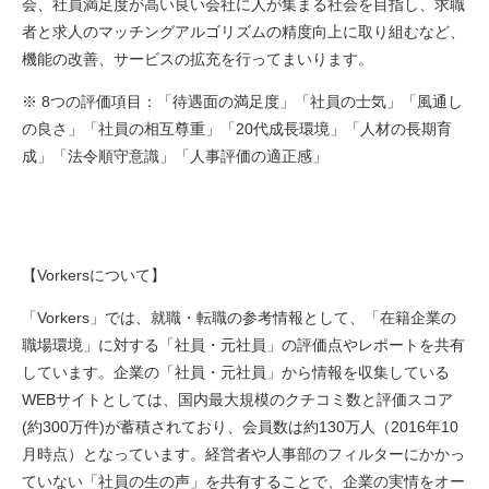
会、社員満足度が高い良い会社に人が集まる社会を目指し、求職
者と求人のマッチングアルゴリズムの精度向上に取り組むなど、
機能の改善、サービスの拡充を行ってまいります。
※ 8つの評価項目：「待遇面の満足度」「社員の士気」「風通し
の良さ」「社員の相互尊重」「20代成長環境」「人材の長期育
成」「法令順守意識」「人事評価の適正感」
【Vorkersについて】
「Vorkers」では、就職・転職の参考情報として、「在籍企業の
職場環境」に対する「社員・元社員」の評価点やレポートを共有
しています。企業の「社員・元社員」から情報を収集している
WEBサイトとしては、国内最大規模のクチコミ数と評価スコア
(約300万件)が蓄積されており、会員数は約130万人（2016年10
月時点）となっています。経営者や人事部のフィルターにかかっ
ていない「社員の生の声」を共有することで、企業の実情をオー