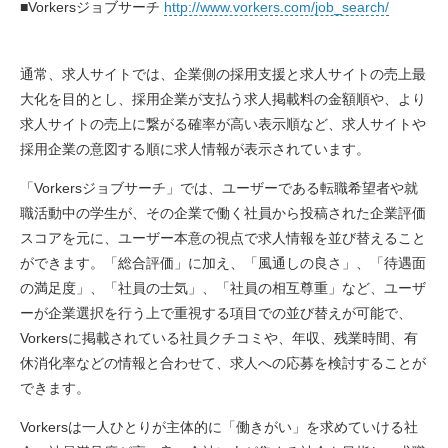
■Vorkersジョブサーチ
http://www.vorkers.com/job_search/
通常、求人サイトでは、企業側の採用支援と求人サイトの売上最
大化を目的とし、採用企業が支払う求人掲載料の金額順や、より
求人サイトの売上に繋がる確率が高い表示順など、求人サイトや
採用企業の意図する順に求人情報が表示されています。
「Vorkersジョブサーチ」では、ユーザーである転職希望者や就
職活動中の学生が、その企業で働く社員から投稿された企業評価
スコアを元に、ユーザー本意の視点で求人情報を並び替えること
ができます。「総合評価」に加え、「風通しの良さ」、「待遇面
の満足度」、「社員の士気」、「社員の相互尊重」など、ユーザ
ーが企業選択を行う上で重視する項目での並び替えが可能で、
Vorkersに掲載されている社員クチコミや、年収、残業時間、有
休消化率などの情報と合わせて、求人への応募を検討することが
できます。
Vorkersは一人ひとりが主体的に「働きがい」を求めていける社