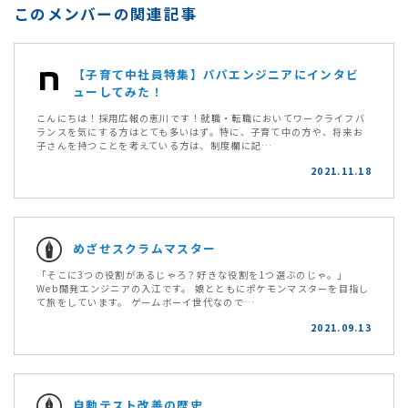
このメンバーの関連記事
【子育て中社員特集】パパエンジニアにインタビ
ューしてみた！
こんにちは！採用広報の恵川です！就職・転職においてワークライフバ
ランスを気にする方はとても多いはず。特に、子育て中の方や、将来お
子さんを持つことを考えている方は、制度欄に記…
2021.11.18
めざせスクラムマスター
「そこに3つの役割があるじゃろ？好きな役割を1つ選ぶのじゃ。」
Web開発エンジニアの入江です。 娘とともにポケモンマスターを目指し
て旅をしています。 ゲームボーイ世代なので…
2021.09.13
自動テスト改善の歴史