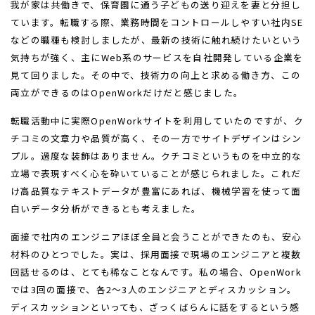
我が家は共働きで、保育園に通う子どもの送り迎えを妻と分担し
ています。転職する際、業務時間をコントロールしやすい社内SE
などの職種も検討しましたが、最新の技術に触れ続けたいという
気持ちが強く、主にWeb系のサービスを自社開発している企業を
見て回りました。その中で、技術力の向上と求める働き方、この
両立ができるのはOpenWorkだけだと感じました。
転職活動中に実際OpenWorkサイトを利用していたのですが、ク
チコミの文章力や品質が高く、その一方でサイトデザインはシン
プル。過度な装飾はありません。クチコミというものを中立的な
立場で表現すべく心を砕いていることが感じられました。これだ
け高品質なテキストデータが豊富にあれば、機械学習を使って面
白いデータ分析ができるとも考えました。
面接で社内のエンジニアほぼ全員と会うことができたのも、安心
材料のひとつでした。実は、採用面接で現場のエンジニアと複数
回話せるのは、とても稀なことなんです。私の場合、OpenWork
では3回の面接で、各2～3人のエンジニアとディスカッション。
ディスカッションといっても、ざっくばらんに話をするという感