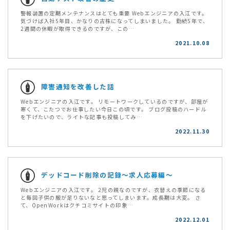
警報装置の定期メンテナンスはとても重要 Webエンジニアの入江です。
気づけば入社5年目、かなりの古株になってしまいました。 勤続5年で、
2週間の休暇が取得できるのですが、この…
2021.10.08
障害通知を改善した話
Webエンジニアの入江です。 リモートワークしているのですが、部屋が
寒くて、こたつでお仕事したい今日この頃です。 ブログ投稿のハードル
を下げたいので、ライトな記事も投稿してみ…
2022.11.30
デッドコード削除の記録〜求人応募編〜
Webエンジニアの入江です。 2児の親なのですが、衣替えの季節になる
と毎回子供の服が足りないなと思ってしまいます。成長期は大変。 さ
て、OpenWorkはクチコミサイトの印象…
2022.12.01