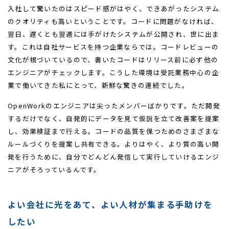
入社して驚いたのはスピード感がはやく、できあがったシステム
のクオリティも高いということです。コードに問題がなければ、
翌日、遅くとも翌週には手がけたシステムが公開され、世に出ま
す。これは自社サービスを持つ企業ならでは。コードレビューの
文化が根づいているので、書いたコードはリリース前に必ず他の
エンジニアがチェックします。こうした環境は受託業務中心の企
業で働いてきた私にとって、新鮮な驚きの連続でした。
OpenWorkのエンジニアは尖ったメンバーばかりです。ただ開発
するだけでなく、自発的にデータを見て仮説を立て改善案を提案
し、効果検証まで行える。コードの品質を保つためのさまざまな
ルールづくりを提案し共有できる。よりはやく、より質の高い開
発を行うために、自分でどんどん発信して実行していけるエンジ
ニアがそろっているんです。
よい会社に光をあて、よい人材が集まる手助けを
したい