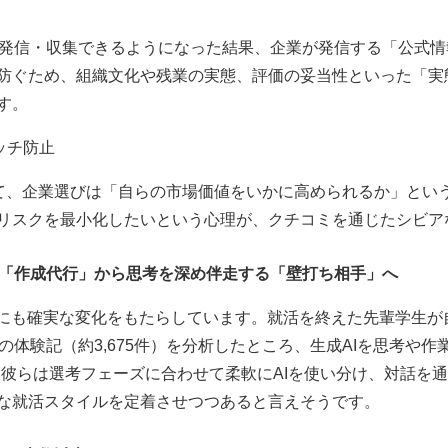
を発信・収集できるようになった結果、企業が発信する「公式
防ぐため、組織文化や残業の実態、評価の妥当性といった「実
す。
ッチ防止
て、企業選びは「自らの市場価値をいかに高められるか」とい
リスクを最小化したいという心理が、クチコミを通じたシビア
AIは「作成代行」から思考を深め伴走する「壁打ち相手」へ
にも確実な変化をもたらしています。就活を終えた先輩学生が自身
の体験記（約3,675件）を分析したところ、生成AIを思考や作
。彼らは選考フェーズに合わせて柔軟にAIを使い分け、対話を
な就活スタイルを定着させつつあると言えそうです。