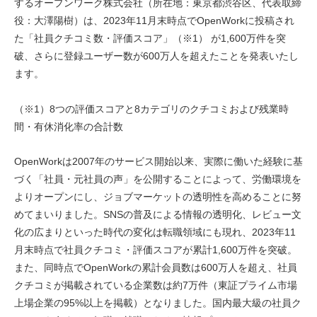
するオープンワーク株式会社（所在地：東京都渋谷区、代表取締
役：大澤陽樹）は、2023年11月末時点でOpenWorkに投稿され
た「社員クチコミ数・評価スコア」（※1） が1,600万件を突
破、さらに登録ユーザー数が600万人を超えたことを発表いたし
ます。
（※1）8つの評価スコアと8カテゴリのクチコミおよび残業時
間・有休消化率の合計数
OpenWorkは2007年のサービス開始以来、実際に働いた経験に基
づく「社員・元社員の声」を公開することによって、労働環境を
よりオープンにし、ジョブマーケットの透明性を高めることに努
めてまいりました。SNSの普及による情報の透明化、レビュー文
化の広まりといった時代の変化は転職領域にも現れ、2023年11
月末時点で社員クチコミ・評価スコアが累計1,600万件を突破。
また、同時点でOpenWorkの累計会員数は600万人を超え、社員
クチコミが掲載されている企業数は約7万件（東証プライム市場
上場企業の95%以上を掲載）となりました。国内最大級の社員ク