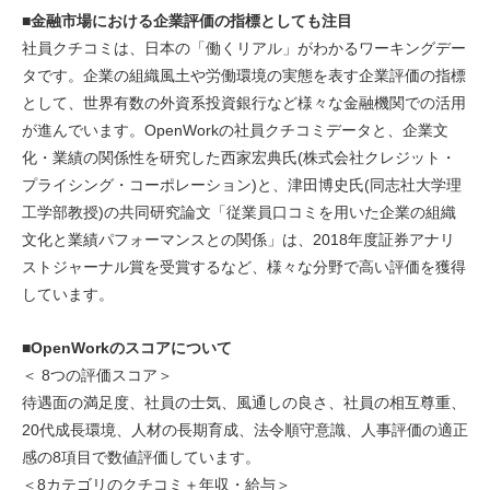
■金融市場における企業評価の指標としても注目
社員クチコミは、日本の「働くリアル」がわかるワーキングデー
タです。企業の組織風土や労働環境の実態を表す企業評価の指標
として、世界有数の外資系投資銀行など様々な金融機関での活用
が進んでいます。OpenWorkの社員クチコミデータと、企業文
化・業績の関係性を研究した西家宏典氏(株式会社クレジット・
プライシング・コーポレーション)と、津田博史氏(同志社大学理
工学部教授)の共同研究論文「従業員口コミを用いた企業の組織
文化と業績パフォーマンスとの関係」は、2018年度証券アナリ
ストジャーナル賞を受賞するなど、様々な分野で高い評価を獲得
しています。
■OpenWorkのスコアについて
＜ 8つの評価スコア＞
待遇面の満足度、社員の士気、風通しの良さ、社員の相互尊重、
20代成長環境、人材の長期育成、法令順守意識、人事評価の適正
感の8項目で数値評価しています。
＜8カテゴリのクチコミ＋年収・給与＞