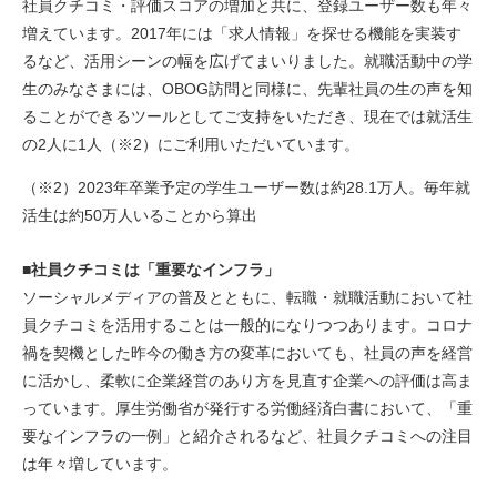
社員クチコミ・評価スコアの増加と共に、登録ユーザー数も年々
増えています。2017年には「求人情報」を探せる機能を実装す
るなど、活用シーンの幅を広げてまいりました。就職活動中の学
生のみなさまには、OBOG訪問と同様に、先輩社員の生の声を知
ることができるツールとしてご支持をいただき、現在では就活生
の2人に1人（※2）にご利用いただいています。
（※2）2023年卒業予定の学生ユーザー数は約28.1万人。毎年就
活生は約50万人いることから算出
■社員クチコミは「重要なインフラ」
ソーシャルメディアの普及とともに、転職・就職活動において社
員クチコミを活用することは一般的になりつつあります。コロナ
禍を契機とした昨今の働き方の変革においても、社員の声を経営
に活かし、柔軟に企業経営のあり方を見直す企業への評価は高ま
っています。厚生労働省が発行する労働経済白書において、「重
要なインフラの一例」と紹介されるなど、社員クチコミへの注目
は年々増しています。